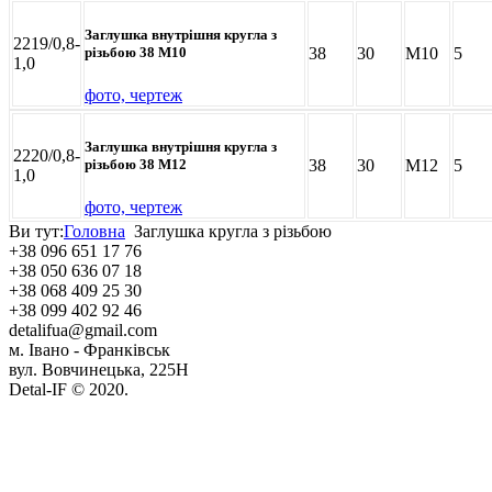
Заглушка внутрішня кругла з
2219/0,8-
38
30
M10
5
різьбою 38 М10
1,0
фото, чертеж
Заглушка внутрішня кругла з
2220/0,8-
38
30
M12
5
різьбою 38 М12
1,0
фото, чертеж
Ви тут:
Головна
Заглушка кругла з різьбою
+38 096 651 17 76
+38 050 636 07 18
+38 068 409 25 30
+38 099 402 92 46
detalifua@gmail.com
м. Івано - Франківськ
вул. Вовчинецька, 225Н
Detal-IF © 2020.