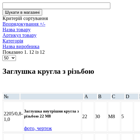
Критерій сортування
Впорядокування +/-
Назва товару
Артикул товару
Категорія
Назва виробника
Показано 1. 12 із 12
Заглушка кругла з різьбою
№
A
B
C
D
Заглушка внутрішня кругла з
2205/0,8-
22
30
M8
5
різьбою 22 М8
1,0
фото, чертеж