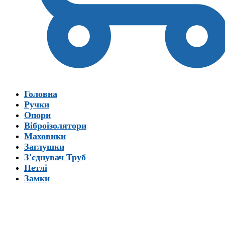
Головна
Ручки
Опори
Віброізолятори
Маховики
Заглушки
З'єднувач Труб
Петлі
Замки